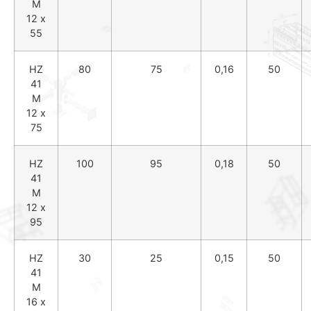
M
12 x
55
HZ
80
75
0,16
50
41
M
12 x
75
HZ
100
95
0,18
50
41
M
12 x
95
HZ
30
25
0,15
50
41
M
16 x