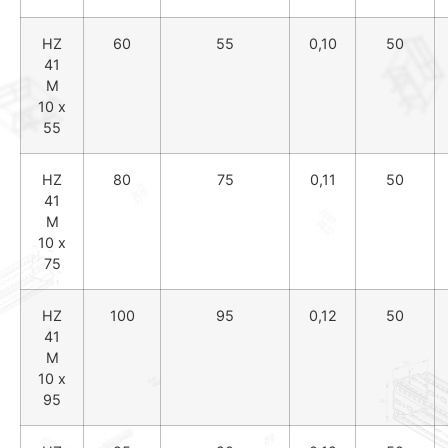
HZ
60
55
0,10
50
41
M
10 x
55
HZ
80
75
0,11
50
41
M
10 x
75
HZ
100
95
0,12
50
41
M
10 x
95