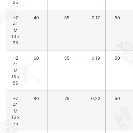
25
HZ
40
35
0,17
50
41
M
16 x
35
HZ
60
55
0,19
50
41
M
16 x
55
HZ
80
75
0,22
50
41
M
16 x
75