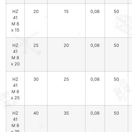
HZ
20
15
0,08
50
41
M 8
x 15
HZ
25
20
0,08
50
41
M 8
x 20
HZ
30
25
0,08
50
41
M 8
x 25
HZ
40
35
0,08
50
41
M 8
x 35