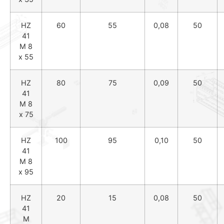
HZ
60
55
0,08
50
41
M 8
x 55
HZ
80
75
0,09
50
41
M 8
x 75
HZ
100
95
0,10
50
41
M 8
x 95
HZ
20
15
0,08
50
41
M