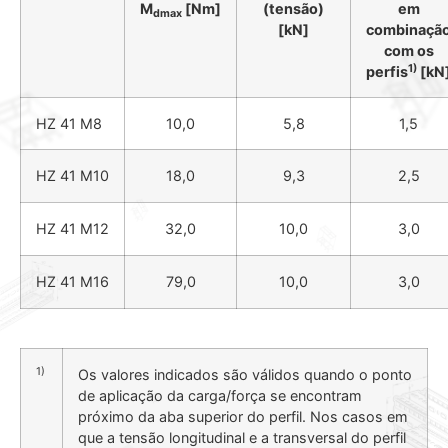
M
[Nm]
(tensão)
em
dmax
[kN]
combinaçã
com os
1)
perfis
[kN
HZ 41 M8
10,0
5,8
1,5
HZ 41 M10
18,0
9,3
2,5
HZ 41 M12
32,0
10,0
3,0
HZ 41 M16
79,0
10,0
3,0
1)
Os valores indicados são válidos quando o ponto
de aplicação da carga/força se encontram
próximo da aba superior do perfil. Nos casos em
que a tensão longitudinal e a transversal do perfil