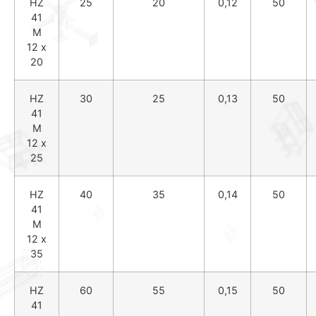
HZ
25
20
0,12
50
41
M
12 x
20
HZ
30
25
0,13
50
41
M
12 x
25
HZ
40
35
0,14
50
41
M
12 x
35
HZ
60
55
0,15
50
41