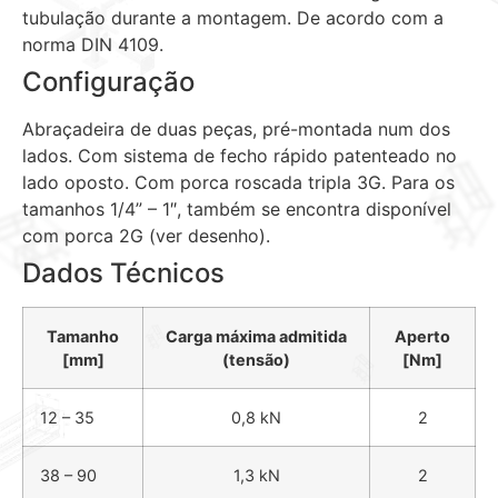
tubulação durante a montagem. De acordo com a
norma DIN 4109.
Configuração
Abraçadeira de duas peças, pré-montada num dos
lados. Com sistema de fecho rápido patenteado no
lado oposto. Com porca roscada tripla 3G. Para os
tamanhos
1
/
4
” – 1″, também se encontra disponível
com porca 2G (ver desenho).
Dados Técnicos
Tamanho
Carga máxima admitida
Aperto
[mm]
(tensão)
[Nm]
12 – 35
0,8 kN
2
38 – 90
1,3 kN
2