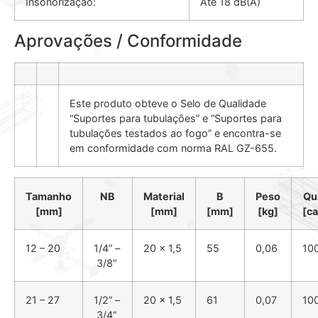
Insonorização:
Até 18 dB(A)
Aprovações / Conformidade
Este produto obteve o Selo de Qualidade
“Suportes para tubulações” e “Suportes para
tubulações testados ao fogo” e encontra-se
em conformidade com norma RAL GZ-655.
Tamanho
NB
Material
B
Peso
Qu
[mm]
[mm]
[mm]
[kg]
[ca
12 – 20
1
/
4
” –
20 x 1,5
55
0,06
10
3
/
8
“
21 – 27
1
/
2
” –
20 x 1,5
61
0,07
10
3
/
4
“