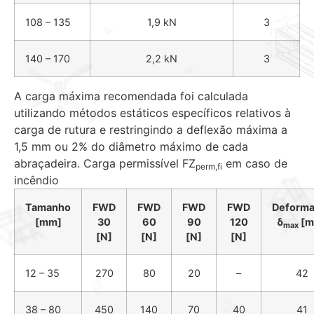
108 – 135
1,9 kN
3
140 – 170
2,2 kN
3
A carga máxima recomendada foi calculada
utilizando métodos estáticos específicos relativos à
carga de rutura e restringindo a deflexão máxima a
1,5 mm ou 2% do diâmetro máximo de cada
abraçadeira. Carga permissível FZ
em caso de
perm,
fi
incêndio
Tamanho
FWD
FWD
FWD
FWD
Deform
[mm]
30
60
90
120
δ
[m
max
[N]
[N]
[N]
[N]
12 – 35
270
80
20
–
42
38 – 80
450
140
70
40
41