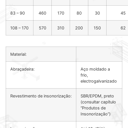
83 – 90
460
170
80
30
45
108 – 170
570
310
200
150
62
Material:
Abraçadeira:
Aço moldado a
frio,
electrogalvanizado
Revestimento de insonorização:
SBR/EPDM, preto
(consultar capítulo
“Produtos de
Insonorização”)