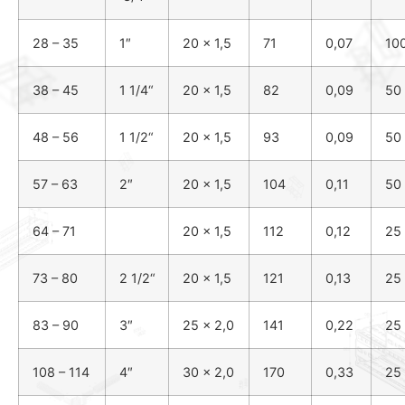
28 – 35
1″
20 x 1,5
71
0,07
10
38 – 45
1
1
/
4
“
20 x 1,5
82
0,09
50
48 – 56
1
1
/
2
“
20 x 1,5
93
0,09
50
57 – 63
2″
20 x 1,5
104
0,11
50
64 – 71
20 x 1,5
112
0,12
25
73 – 80
2
1
/
2
“
20 x 1,5
121
0,13
25
83 – 90
3″
25 x 2,0
141
0,22
25
108 – 114
4″
30 x 2,0
170
0,33
25