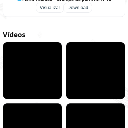
Visualizar
Download
Vídeos
siMetrix - Como usar -
Hartbau Sistema
Grampo de perfil MPK
Modular Indústria
46
apresenta: siMetrix