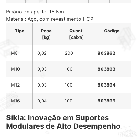
Binário de aperto: 15 Nm
Material: Aço, com revestimento HCP
Tipo
Peso
Quant.
Código
[kg]
[caixa]
M8
0,02
200
803862
M10
0,03
100
803863
M12
0,03
100
803864
M16
0,04
100
803865
Sikla: Inovação em Suportes
Modulares de Alto Desempenho