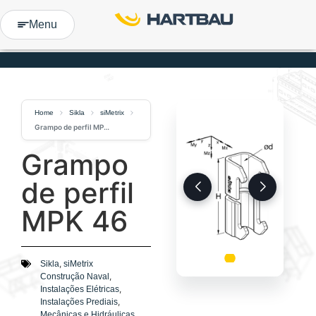
Menu
Home
Sikla
siMetrix
Grampo de perfil MPK 46
Grampo
de perfil
MPK 46
,
Sikla
siMetrix
,
Construção Naval
,
Instalações Elétricas
,
Instalações Prediais
,
Mecânicas e Hidráulicas