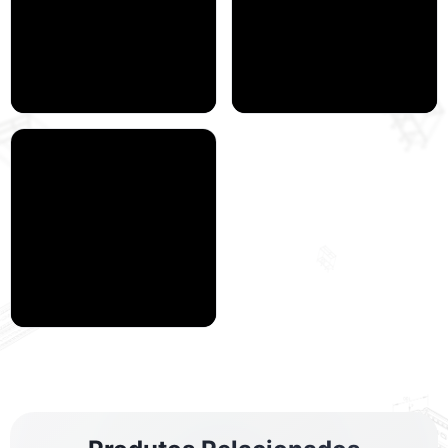
siMetrix - Um
siMetrix - Rack
parafuso, duas partes,
multisserviços
três dimensões
siMetrix -
Equipamentos de
cobertura