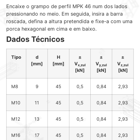
Encaixe o grampo de perfil MPK 46 num dos lados
pressionando no meio. Em
seguida, insira a barra
roscada, defina a altura pretendida e fixe-a com uma
porca hexagonal em cima e em baixo.
Dados Técnicos
Tipo
d
H
±
±
±
[mm]
[mm]
V
V
V
x,
zul
y,
zul
z,
zul
[kN]
[kN]
[kN]
M8
9
45
0,5
0,84
2,93
M10
11
45
0,5
0,84
2,93
M12
13
45
0,5
0,84
2,93
M16
17
45
0,5
0,84
2,93