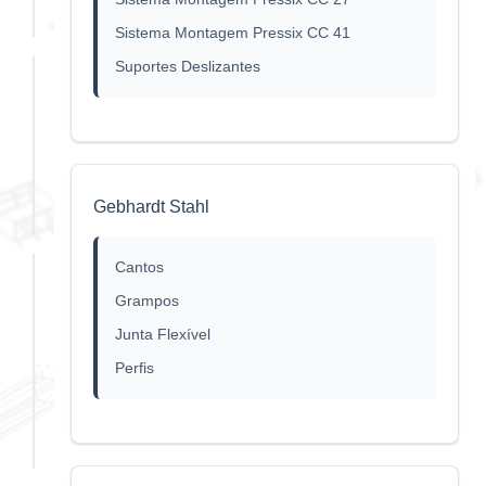
US
Sistema Montagem Pressix CC 41
Suportes Deslizantes
Arruela
US
DIN
HCP
Gebhardt Stahl
Cantos
Arruela
Grampos
US
Junta Flexível
DIN
Perfis
125
Inox