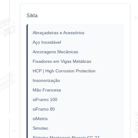
Drop-In An
ES
Sikla
Abraçadeiras e Acessórios
Ancoragem
Aço Inoxidável
Drop In An
Ancoragens Mecânicas
ES Inox
Fixadores em Vigas Metálicas
HCP | High Corrosion Protection
Insonorização
Ancoragem
Mão Francesa
EXP AN
siFramo 100
BZ Inox
siFramo 80
siMetrix
Arruela
Simotec
Sistema Montagem Pressix CC 27