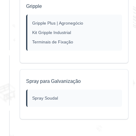
Gripple
Barra
Roscada
Gripple Plus | Agronegócio
4.8 GST
Kit Gripple Industrial
HCP
Terminais de Fixação
Barra
Roscada
Spray para Galvanização
GST
Inox
Spray Soudal
BATEDOR DE
ANCORAGEM