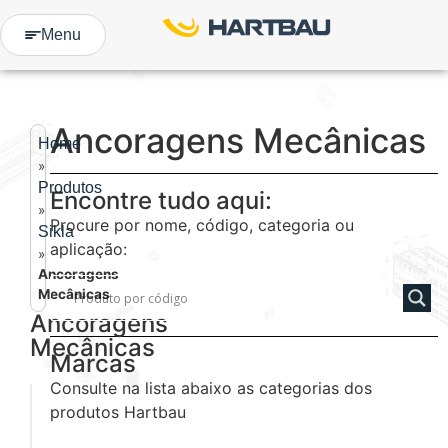
Menu
Ancoragens Mecânicas
Home
»
Produtos
Encontre tudo aqui:
»
Procure por nome, código, categoria ou
Sikla
aplicação:
»
Ancoragens
Mecânicas
Ancoragens
Mecânicas
Marcas
Consulte na lista abaixo as categorias dos
produtos Hartbau
Ancoragem