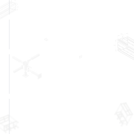
PN (DROP IN)
Barras
Roscadas
Parafuso
Olhal
SCR
Parafuso
Concreto
TSM-ST