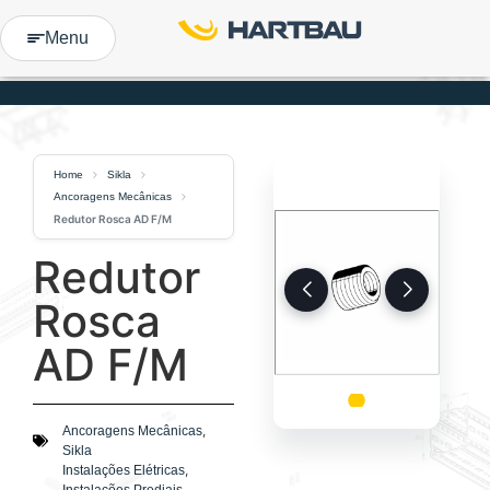
Menu
Home
Sikla
Ancoragens Mecânicas
Redutor Rosca AD F/M
Redutor
Rosca
AD F/M
,
Ancoragens Mecânicas
Sikla
,
Instalações Elétricas
,