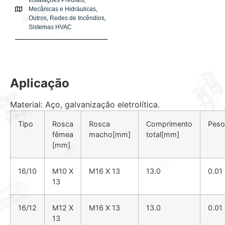
Instalações Prediais
,
Mecânicas e Hidráulicas
,
,
Outros
Redes de Incêndios
Sistemas HVAC
Aplicação
Material: Aço, galvanização eletrolítica.
Tipo
Rosca
Rosca
Comprimento
Peso
fêmea
macho[mm]
total[mm]
[mm]
16/10
M10 X
M16 X 13
13.0
0.01
13
16/12
M12 X
M16 X 13
13.0
0.01
13