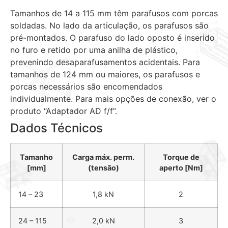
Tamanhos de 14 a 115 mm têm parafusos com porcas
soldadas. No lado da articulação, os parafusos são
pré-montados. O parafuso do lado oposto é inserido
no furo e retido por uma anilha de plástico,
prevenindo desaparafusamentos acidentais. Para
tamanhos de 124 mm ou maiores, os parafusos e
porcas necessários são encomendados
individualmente. Para mais opções de conexão, ver o
produto “Adaptador AD f/f”.
Dados Técnicos
Tamanho
Carga máx. perm.
Torque de
[mm]
(tensão)
aperto [Nm]
14 – 23
1,8 kN
2
24 – 115
2,0 kN
3