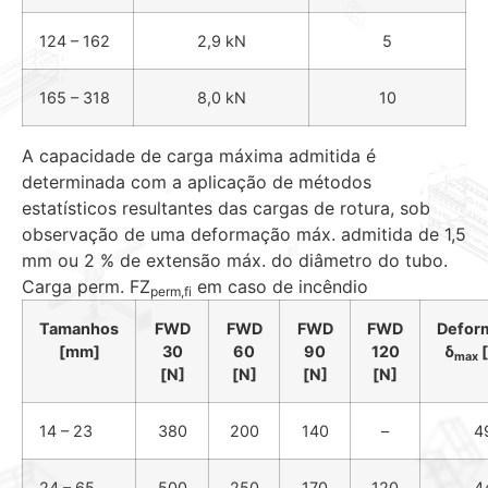
124 – 162
2,9 kN
5
165 – 318
8,0 kN
10
A capacidade de carga máxima admitida é
determinada com a aplicação de métodos
estatísticos resultantes das cargas de rotura, sob
observação de uma deformação máx. admitida de 1,5
mm ou 2 % de extensão máx. do diâmetro do tubo.
Carga perm. FZ
em caso de incêndio
perm,
fi
Tamanhos
FWD
FWD
FWD
FWD
Defor
[mm]
30
60
90
120
δ
max
[N]
[N]
[N]
[N]
14 – 23
380
200
140
–
4
24 – 65
500
250
170
120
4