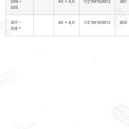
299 –
40 x 4,0
1
/
2
“/M16/M12
387
305
307 –
40 x 4,0
1
/
2
“/M16/M12
400
318 *