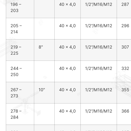
196 –
40 x 4,0
1
/
2
“/M16/M12
287
203
205 –
40 x 4,0
1
/
2
“/M16/M12
296
214
219 –
8″
40 x 4,0
1
/
2
“/M16/M12
307
225
244 –
40 x 4,0
1
/
2
“/M16/M12
332
250
267 –
10″
40 x 4,0
1
/
2
“/M16/M12
355
273
278 –
40 x 4,0
1
/
2
“/M16/M12
366
284