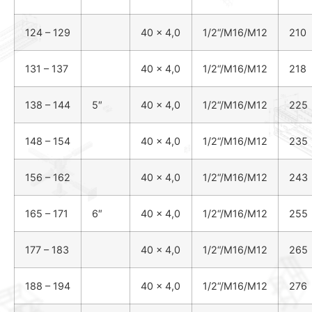
124 – 129
40 x 4,0
1
/
2
“/M16/M12
210
131 – 137
40 x 4,0
1
/
2
“/M16/M12
218
138 – 144
5″
40 x 4,0
1
/
2
“/M16/M12
225
148 – 154
40 x 4,0
1
/
2
“/M16/M12
235
156 – 162
40 x 4,0
1
/
2
“/M16/M12
243
165 – 171
6″
40 x 4,0
1
/
2
“/M16/M12
255
177 – 183
40 x 4,0
1
/
2
“/M16/M12
265
188 – 194
40 x 4,0
1
/
2
“/M16/M12
276