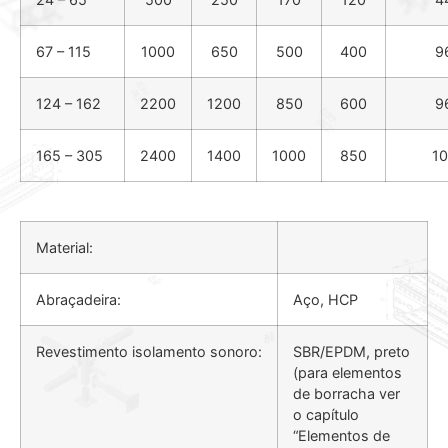
67 – 115
1000
650
500
400
9
124 – 162
2200
1200
850
600
9
165 – 305
2400
1400
1000
850
1
Material:
Abraçadeira:
Aço, HCP
Revestimento isolamento sonoro:
SBR/EPDM, preto
(para elementos
de borracha ver
o capítulo
“Elementos de