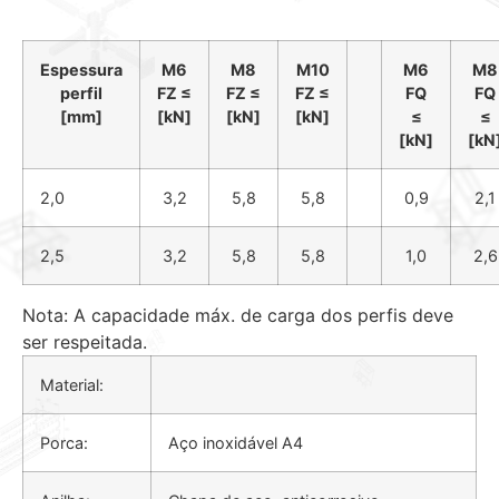
Espessura
M6
M8
M10
M6
M8
perfil
FZ ≤
FZ ≤
FZ ≤
FQ
FQ
[mm]
[kN]
[kN]
[kN]
≤
≤
[kN]
[kN
2,0
3,2
5,8
5,8
0,9
2,1
2,5
3,2
5,8
5,8
1,0
2,6
Nota: A capacidade máx. de carga dos perfis deve
ser respeitada.
Material:
Porca:
Aço inoxidável A4