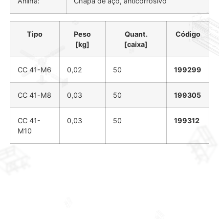
Anilha:
Chapa de aço, anticorrosivo
Tipo
Peso
Quant.
Código
[kg]
[caixa]
CC 41-M6
0,02
50
199299
CC 41-M8
0,03
50
199305
CC 41-
0,03
50
199312
M10