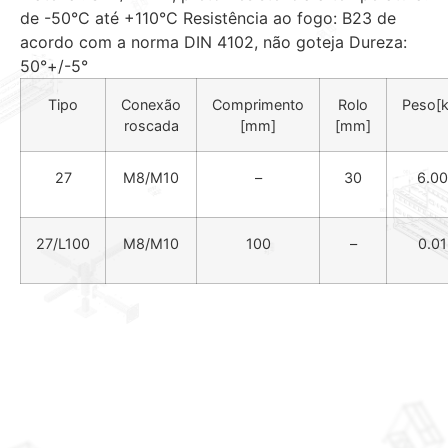
de -50°C até +110°C Resistência ao fogo: B23 de
acordo com a norma DIN 4102, não goteja Dureza:
50°+/-5°
Tipo
Conexão
Comprimento
Rolo
Peso[k
roscada
[mm]
[mm]
27
M8/M10
–
30
6.00
27/L100
M8/M10
100
–
0.01