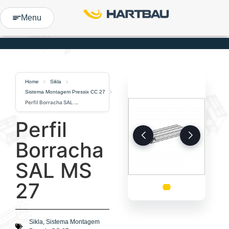
Menu
Home
Sikla
Sistema Montagem Pressix CC 27
Perfil Borracha SAL MS 27
Perfil
Borracha
SAL MS
27
,
Sikla
Sistema Montagem