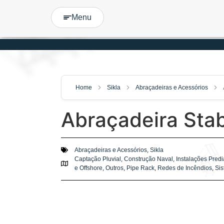
Menu
Home
Sikla
Abraçadeiras e Acessórios
Abraçadeira Stab
,
Abraçadeiras e Acessórios
Sikla
,
,
Captação Pluvial
Construção Naval
Instalações Predi
,
,
,
,
e Offshore
Outros
Pipe Rack
Redes de Incêndios
Si