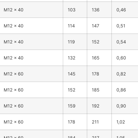
M12 x 40
103
136
0,46
M12 x 40
114
147
0,51
M12 x 40
119
152
0,54
M12 x 40
132
165
0,60
M12 x 60
145
178
0,82
M12 x 60
152
185
0,86
M12 x 60
159
192
0,90
M12 x 60
178
211
1,02
M12 x 60
184
217
1,05