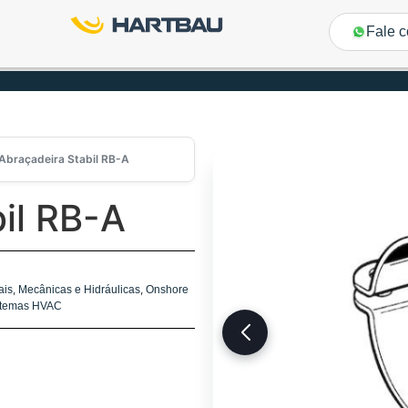
Fale 
Abraçadeira Stabil RB-A
il RB-A
,
,
ais
Mecânicas e Hidráulicas
Onshore
stemas HVAC