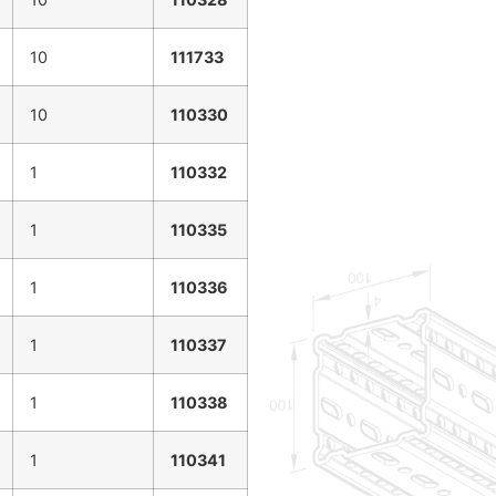
10
111733
10
110330
1
110332
1
110335
1
110336
1
110337
1
110338
1
110341