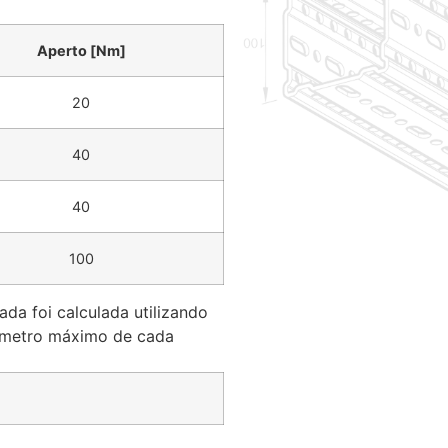
Aperto [Nm]
20
40
40
100
a foi calculada utilizando
iâmetro máximo de cada