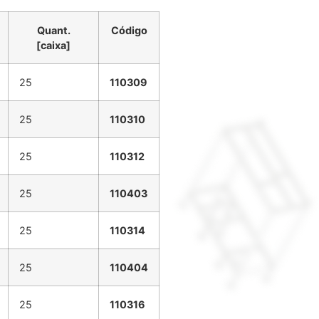
Quant.
Código
[caixa]
25
110309
25
110310
25
110312
25
110403
25
110314
25
110404
25
110316