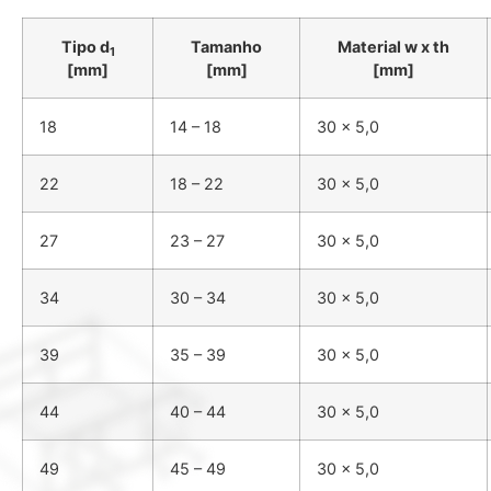
Tipo d
Tamanho
Material w x th
1
[mm]
[mm]
[mm]
18
14 – 18
30 x 5,0
22
18 – 22
30 x 5,0
27
23 – 27
30 x 5,0
34
30 – 34
30 x 5,0
39
35 – 39
30 x 5,0
44
40 – 44
30 x 5,0
49
45 – 49
30 x 5,0