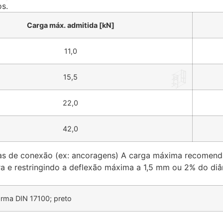
s.
Carga máx. admitida [kN]
11,0
15,5
22,0
42,0
as de conexão (ex: ancoragens) A carga máxima recomendad
tura e restringindo a deflexão máxima a 1,5 mm ou 2% do d
orma DIN 17100; preto