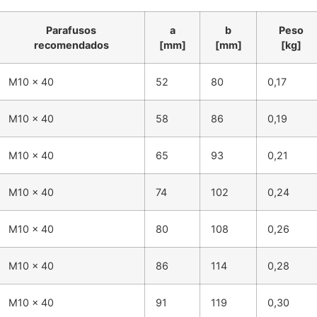
Parafusos
a
b
Peso
recomendados
[mm]
[mm]
[kg]
M10 x 40
52
80
0,17
M10 x 40
58
86
0,19
M10 x 40
65
93
0,21
M10 x 40
74
102
0,24
M10 x 40
80
108
0,26
M10 x 40
86
114
0,28
M10 x 40
91
119
0,30