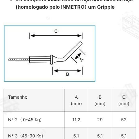
(homologado pelo INMETRO) um Gripple
Tamanho
A
B
C
(mm)
(mm)
(mm)
N° 2 ( 0-45 Kg)
11,2
29
52
N° 3 (45-90 Kg)
5.1
5.1
5.1