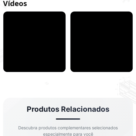
Vídeos
Terminais de Fixação -
O que compõe o kit
Kit Gripple (+
Gripple?
ferramentas)
Produtos Relacionados
Descubra produtos complementares selecionados
especialmente para você