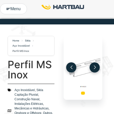
Menu
Home
Sikla
Aço Inoxidável
Perfil MS Inox
Perfil MS
Inox
,
Aço Inoxidável
Sikla
,
Captação Pluvial
,
Construção Naval
,
Instalações Elétricas
,
Mecânicas e Hidráulicas
,
,
Onshore e Offshore
Outros