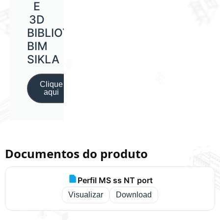
E
3D
BIBLIOTECA
BIM
SIKLA
Clique
aqui
Documentos do produto
Perfil MS ss NT port
Visualizar
Download