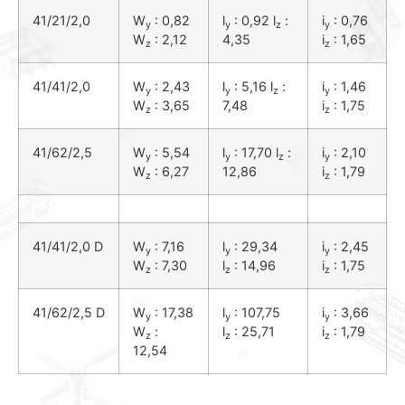
41/21/2,0
W
: 0,82
l
: 0,92 l
:
i
: 0,76
y
y
z
y
W
: 2,12
4,35
i
: 1,65
z
z
41/41/2,0
W
: 2,43
l
: 5,16 l
:
i
: 1,46
y
y
z
y
W
: 3,65
7,48
i
: 1,75
z
z
41/62/2,5
W
: 5,54
l
: 17,70 l
:
i
: 2,10
y
y
z
y
W
: 6,27
12,86
i
: 1,79
z
z
41/41/2,0 D
W
: 7,16
l
: 29,34
i
: 2,45
y
y
y
W
: 7,30
l
: 14,96
i
: 1,75
z
z
z
41/62/2,5 D
W
: 17,38
l
: 107,75
i
: 3,66
y
y
y
W
:
l
: 25,71
i
: 1,79
z
z
z
12,54