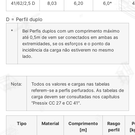
41/62/2,5 D
8,03
6,20
6,0*
4
D = Perfil duplo
*
Bei Perfis duplos com um comprimento máximo
até 0,5m de vem ser conectados em ambas as
extremidades, se os esforços e o ponto da
incidência da carga não estiverem no mesmo
lado.
Nota:
Todos os valores e cargas nas tabelas
referem-se a perfis perfurados. As tabelas de
carga devem ser consultadas nos capítulos
“Pressix CC 27 e CC 41″.
Tipo
Material
Comprimento
Rasgo
P
[m]
perfil
[k