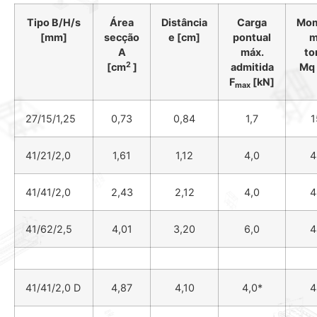
Tipo B/H/s
Área
Distância
Carga
Mo
[mm]
secção
e [cm]
pontual
m
A
máx.
to
2
[cm
]
admitida
Mq
F
[kN]
max
27/15/1,25
0,73
0,84
1,7
1
41/21/2,0
1,61
1,12
4,0
4
41/41/2,0
2,43
2,12
4,0
4
41/62/2,5
4,01
3,20
6,0
4
41/41/2,0 D
4,87
4,10
4,0*
4