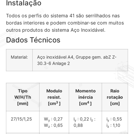
Instalação
Todos os perfis do sistema 41 são serrilhados nas
bordas interiores e podem combinar-se com muitos
outros produtos do sistema Aço Inoxidável.
Dados Técnicos
Material:
Aço inoxidável A4, Gruppe gem. abZ Z-
30.3-6 Anlage 2
Tipo
Modulo
Momento
Raio
W/H/Th
resist.
inércia
rotação
3
4
[mm]
[cm
]
[cm
]
[cm]
27/15/1,25
W
: 0,27
l
: 0,22 l
:
i
: 0,55
y
y
z
y
W
: 0,65
0,88
i
: 1,10
z
z