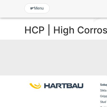
Menu
HCP | High Corros
Solu
Sikla
Gripp
Stud