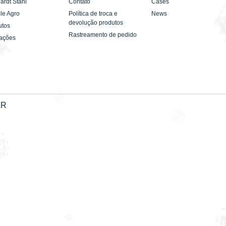
ardt Stahl
Contato
Cases
le Agro
Política de troca e
News
devolução produtos
utos
Rastreamento de pedido
cações
&R