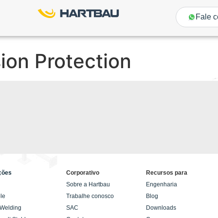
Fale 
ion Protection
ções
Corporativo
Recursos para
Sobre a Hartbau
Engenharia
le
Trabalhe conosco
Blog
 Welding
SAC
Downloads