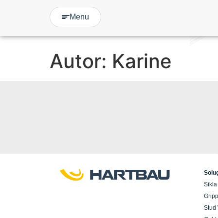
Menu
Autor:
Karine
Solu
Sikla
Gripp
Stud