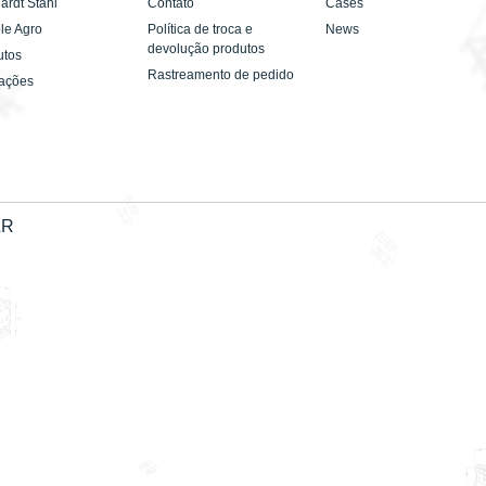
ardt Stahl
Contato
Cases
le Agro
Política de troca e
News
devolução produtos
utos
Rastreamento de pedido
cações
&R